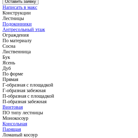
Оставить заявку
Написать в макс
Конструкции
Лестницы
Подоконники
Антресольный этаж
Ограждения
По материалу
Сосна
Лиственница
Бук
Ясень
Дуб
По форме
Прямая
Г-образная с площадкой
Г-образная забежная
П-образная с площадкой
П-образная забежная
Винтовая
ПО типу лестницы
Монокосоур
Консольная
Парящая
Ломаный косоур