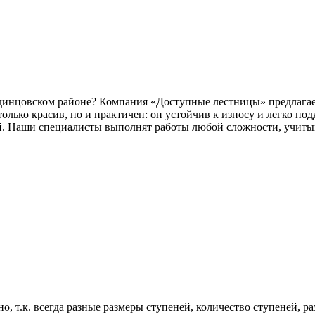
динцовском районе? Компания «Доступные лестницы» предлагае
олько красив, но и практичен: он устойчив к износу и легко по
й. Наши специалисты выполнят работы любой сложности, учитыва
, т.к. всегда разные размеры ступеней, количество ступеней, р