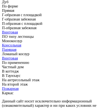
Дуб
По форме
Прямая
Г-образная с площадкой
Г-образная забежная
П-образная с площадкой
П-образная забежная
Винтовая
ПО типу лестницы
Монокосоур
Консольная
Парящая
Ломаный косоур
Винтовая
По применению
Частный дом
В коттедж
В Таунхаус
На антресольный этаж
На второй этаж
Пожарная
Каркас
Данный сайт носит исключительно информационный
(ознакомительный) характер и ни при каких условиях не