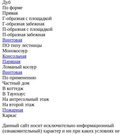
Дуб
По форме
Прямая
Г-образная с площадкой
Г-образная забежная
П-образная с площадкой
П-образная забежная
Винтовая
ПО типу лестницы
Монокосоур
Консольная
Парящая
Ломаный косоур
Винтовая
По применению
Частный дом
В коттедж
В Таунхаус
На антресольный этаж
На второй этаж
Пожарная
Каркас
Данный сайт носит исключительно информационный
(ознакомительный) характер и ни при каких условиях не