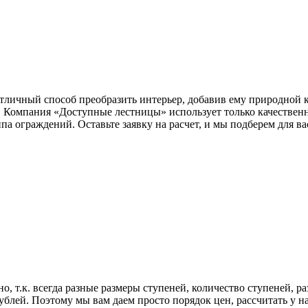
тличный способ преобразить интерьер, добавив ему природной 
. Компания «Доступные лестницы» использует только качествен
ипа ограждений. Оставьте заявку на расчет, и мы подберем для в
, т.к. всегда разные размеры ступеней, количество ступеней, р
блей. Поэтому мы вам даем просто порядок цен, рассчитать у нас