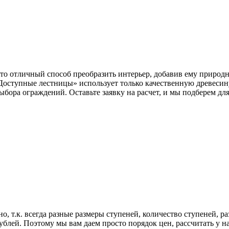
о отличный способ преобразить интерьер, добавив ему природн
Доступные лестницы» использует только качественную древесин
ыбора ограждений. Оставьте заявку на расчет, и мы подберем дл
, т.к. всегда разные размеры ступеней, количество ступеней, р
блей. Поэтому мы вам даем просто порядок цен, рассчитать у нас