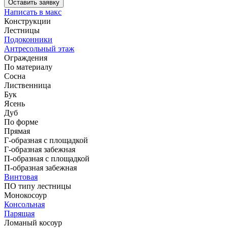
Оставить заявку
Написать в макс
Конструкции
Лестницы
Подоконники
Антресольный этаж
Ограждения
По материалу
Сосна
Лиственница
Бук
Ясень
Дуб
По форме
Прямая
Г-образная с площадкой
Г-образная забежная
П-образная с площадкой
П-образная забежная
Винтовая
ПО типу лестницы
Монокосоур
Консольная
Парящая
Ломаный косоур