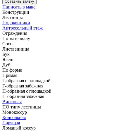
Оставить заявку
Написать в макс
Конструкции
Лестницы
Подоконники
Антресольный этаж
Ограждения
По материалу
Сосна
Лиственница
Бук
Ясень
Дуб
По форме
Прямая
Г-образная с площадкой
Г-образная забежная
П-образная с площадкой
П-образная забежная
Винтовая
ПО типу лестницы
Монокосоур
Консольная
Парящая
Ломаный косоур