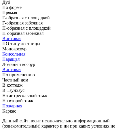
Дуб
По форме
Прямая
Г-образная с площадкой
Г-образная забежная
П-образная с площадкой
П-образная забежная
Винтовая
ПО типу лестницы
Монокосоур
Консольная
Парящая
Ломаный косоур
Винтовая
По применению
Частный дом
В коттедж
В Таунхаус
На антресольный этаж
На второй этаж
Пожарная
Каркас
Данный сайт носит исключительно информационный
(ознакомительный) характер и ни при каких условиях не